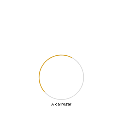
Oficina de Treino de AVD’s e
AIVD’s
A oficina de Atividades de Vida Diária (AVD) treina
habilidades para cuidados pessoais e atividades
instrumentais do dia a dia, como higiene, alimentação,
cozinhar e gerir dinheiro, visando promover a máxima
funcionalidade e autonomia dos participantes.
Mais detalhes dos Serviços
A carregar