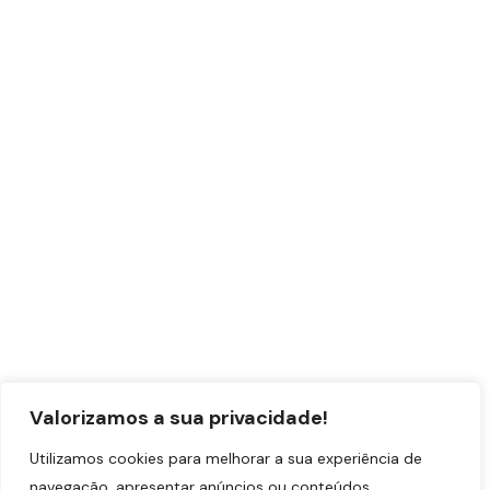
Todos os direitos reservados a Expressão de Afetos© 2024
Desenvolvido por Clínica Digital©
Política de Cookies
Política de Privacidade
Valorizamos a sua privacidade!
Utilizamos cookies para melhorar a sua experiência de
navegação, apresentar anúncios ou conteúdos